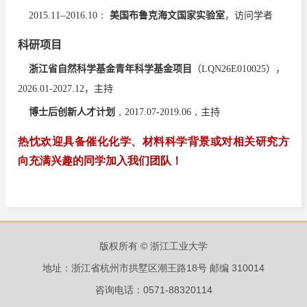
–
2015.11
2016.10：
美国布鲁克海文国家实验室
，访问学者
科研项目
浙江省自然科学基金青年科学基金项目
（LQN26E010025）
，
2026.01-2027.12，
主持
博士后创新人才计划
，2017.07-2019.06，
主持
热忱欢迎具备催化化学、材料科学背景或对相关研究方
向充满兴趣的同学加入我们团队！
#
#
31.
Zhijie Xie
, Weichao Xue
, Zhanglin Weng,
Yingying Jiang
, Shuo
Zhang, Jingjuan Liu, Cuiying Lin, Bin Qiu, Wei Lin
*
, Zhenyu Lin
*
,
版权所有 © 浙江工业大学
Chuanhui Huang
*
. Electroactive Model-Guided Design of Conductive
地址：浙江省杭州市拱墅区潮王路18号 邮编 310014
Metal–Organic Framework Heterojunctions for Enhanced Photocatalytic
Performance.
Angewandte Chemie International Edition
2026, 138,
咨询电话：0571-88320114