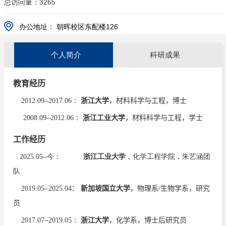
总访问量：
3265
办公地址：
朝晖校区东配楼126
个人简介
科研成果
学术论文
教育经历
32
.
Yingying Jiang
,
Juan
Manuel Arce-Ramos
, Khakimjon Saidov
,
#
#
#
–
2012.09
2017.06：
浙江大学
，材料科学与工程，博士
Jia Zhang
, Chi Wang
, Jinshu Tian
, Jinling
Cheng
, Xiangwen Liu
, Teck
–
2008.09
2012.06：
浙江工业大学
，材料科学与工程，学士
Leong Tan
, and Utkur
Mirsaidov
*
.
Revealing Phase-Dependent Catalytic
工作经历
Behavior of Ru Nanoparticles via
–
2025.05
今
：
浙江工业大学
，化学工程学院，朱艺涵团
Operando
TEM.
Nature Communications
2026, 17, 5744 (Editors'
队
Highlights: Catalysis).
s41467-026-72073-9.pdf
–
2019.05
2025.04
：
新加坡国立大学
，物理系
/
生物学系，研究
员
–
2017.07
2019.05：
浙江大学
，化学系，博士后研究员