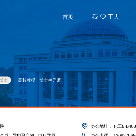
我❤工大
首页
博士
高校教授
博士生导师
院
办公地址：
化工5-B40
合成，导电聚合物，电化学原
办公电话：
130937065