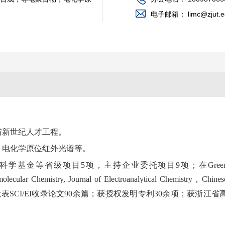
电子邮箱：
limc@zjut.
省新世纪人才工程。
，电化学原位红外光谱等。
科学基金等省级项目
5
项，主持企业委托项目
9
项
；在Gree
olecular Chemistry,
Journal of Electroanalytical Chemistry
，Chines
发表
SCI/EI
收录论文
90
余篇；获授权发明专利
30余
项；获浙江省