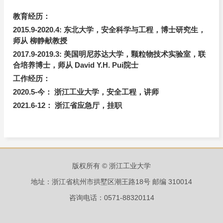
Li, Liding Gu, Liang Wang, Jingxian Liu,
Electrospun
carboxylated MWCNTs modified PMIA tree-like nanofibrous
教育经历：
membrane with excellent thermal stability and chemical
resistance for efficient particulate matter removal,
Process Safety
2015.9-2020.4: 东北大学，安全科学与工程，博士研究生，
and Environmental Protection,
2024,188,1502-1513.(一区，
师从 柳静献教授
TOP， IF
6.9
)
4.
Xinjiao Tian,
Wenying Wang, Yixiang Huang, Hongxiang
2017.9-2019.3: 美国明尼苏达大学，颗粒物技术实验室，联
Wang, Hao Wei, Rui Wang, Zhenming Li,Fabrication of
合培养博士，师从 David Y.H. Pui院士
CNTs/MMT/PPS composite hydrophobic coatings on metal with
enhanced anticorrosive and self-cleaning performance,
Colloids
工作经历：
and Surfaces A: Physicochemical and Engineering
2020.5-今： 浙江工业大学，安全工程，讲师
Aspects,
698,
2024,134493
.(二区, IF 4.9)
2021.6-12： 浙江省应急厅，挂职
5.
Xinjiao Tian,
Qisheng Ou, Yajing Lu, Jingxian Liu, Yun Liang,
David Y. H. Pui
,
Hang Yi
,Influence of Oil Content on Particle
Loading Characteristics of a Two-Stage Filtration
System,
Atmosphere
,
2023, 14, 551.(三区，2.4)
6.
Xinjiao Tian,
Qisheng Ou, Chenxing Pei, Zhenming Li,
Jingxian Liu, Yun Liang, David Y.H. Pui,
Effect of main-stage
filter media selection on the loading performance of a two-stage
filtration system,
Building and Environment,
2021,195
,
107745,1.
版权所有 © 浙江工业大学
(一区，TOP， IF
7.1
)
地址：浙江省杭州市拱墅区潮王路18号 邮编 310014
7.
Xinjiao Tian,
Qisheng Ou, Jingxian Liu, Yun Liang, David
Y.H. Pui,Influence of pre-stage filter selection and face velocity
咨询电话：0571-88320114
on the loading characteristics of a two-stage filtration
system,
Separation and Purification Technology
, 2019,
224,
227-
236
. (一区，TOP， IF 8.1)