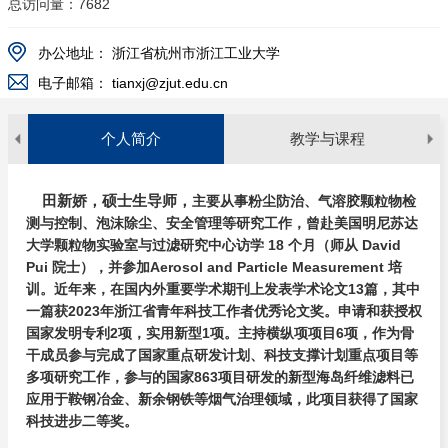
总访问量：
7682
办公地址：
浙江省杭州市浙江工业大学
电子邮箱：
tianxj@zjut.edu.cn
个人简介
教学与课程
教学科研及育人成果：
主持项目：
发表论文
（
第一作者和通讯作者
）
：
田新娇，硕士生导师，
主要从事粉尘防治、气溶胶颗粒物检
《安全法学与伦理》
1、获得“2023年度浙江省青年科技工作者优秀论文”奖
1、浙江省自然科学青年基金项目，2022.12
测与控制、泡沫除尘、安全管理等研究工作，曾赴美国明尼苏达
1.
Xinjiao Tian,
Yixiang Huang, Yajing Lu, Zhenming Li, Lifen
Liu, Liang Wang, Li Sun, Liding Gu, Jingxian Liu,
Fabrication of
大学颗粒物实验室与过滤研究中心访学 18 个月（师从 David
《大学生安全文化》
2、浙工大化工学院第四届青年教师教学大比武三等奖。
2、企业横向课题，2021.9
an amino-modified MWCNTs grafted with chlorosulfonated
Pui 院士），并参加Aerosol and Particle Measurement 培
PMIA nanofibrous membrane via electrospinning for efficient
《安全行为学》
3、企业横向课题，2021.10
3、指导学生在首届“捷安杯”专业技能竞赛华东赛区获得两名一等
high-temperature dust filtration,
Separation and Purification
训。近年来，在国内外重要学术期刊上发表学术论文13篇，其中
Technology
,
2024,126193
,
336.
(一区，TOP， IF 8.1)
一篇获2023年浙江省青年科技工作者优秀论文奖。申请和获授权
奖，一名二等奖；
4、企业横向课题，2021.12：
2.
Xinjiao Tian,
Hao Wei, Wenying Wang, Yixiang Huang,
国家发明专利2项，实用新型1项。主持横纵项项目6项，作为骨
Hongxiang Wang, Jiefeng Pan, Rui Wang, Zhenming Li,
An
获得首届“捷安杯”安全科学与工程类专业技能竞赛化工赛区选拔赛
5、企业横向课题，2022.12：
干成员参与完成了国家重点研发计划、科技支撑计划重点项目等
investigation of the filtration performance and mechanism of oil-
中荣获优秀指导奖。
solid mixed particles on filter materials with different
多项研究工作，参与的国家863项目研发的新型海岛纤维滤料已
6、企业横向课题，2023.01:
wettability,
Separation and Purification
应用于鞍钢冶金、新余钢铁等烟气治理领域，此项目获得了国家
指导学生在首届“捷安杯”专业技能“全国赛”中获得三等奖。
Technology
,
2024,34
9
127903
. (一区，TOP， IF 8.1)
科技进步二等奖。
3.
Yajing Lu,
Xinjiao Tian
*(通讯)
,
Li Sun, Lifen Liu, Zhenming
4、指导的研究生在2024年获得“国家奖学金
”