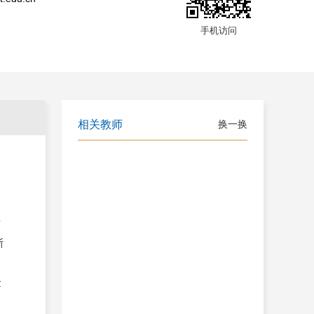
手机访问
空
浙
金