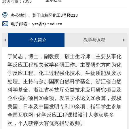
废水处理
总访问量：
7095
办公地址：
莫干山校区化工3号楼213
电子邮箱：
ysz@zjut.edu.cn
个人简介
教学与课程
本科生课程：《化学反应工程》《反应器设计》《化
主持国家自然科学基金青年项目1项，中国博士后科
一、科研论文
于尚志，博士，副教授，硕士生导师，主要从事化
工过程强化技术》《化工原理实验》《化工综合创新
学基金面上项目1项，企业横向项目1项，参与国家自
学反应工程相关教学科研工作。主要研究方向为化
1.
Shangzhi Yu,
Hua Zhang, Zhendong Liu, Tao Yi, Xiaoning
实践》
然科学基金面上项目2项，浙江省“尖兵”“领雁”研发
学反应工程、化工过程强化技术、生物质能及废水
Mao, Xiaojiang Liang, Yong Nie*, Design and optimization of
攻关计划项目1项，浙江省科技厅公益技术应用研究
研究生课程：《反应工程（专硕）》《化学反应器分
electromagnetic induction heating pyrolysis reactor based on load
处理。主持与参加国家自然科学基金、浙江省自然
项目1项。
析》
impedance model and heat transfer model[J]. Chemical
科学基金、浙江省科技厅公益技术应用研究项目及
Engineering Journal, 2025, 509: 160851.
企业横向项目20余项。发表学术论文20余篇，授权
美国、日本及中国发明专利10余项，
指导学生参加
2.
Shangzhi Yu,
Wenyu Yuan, Jianfeng Bai, Qinglong Xie,
全国互联网
Xiaojiang Liang and Yong Nie*, Catalytic combustion of biodiesel
+
化学反应工程课模设计大赛获奖多
wastewater over the Fe
O
catalyst coupled with a Pt-based
次，个人获评大赛优秀指导教师
。
2
3