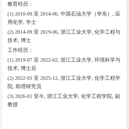
catalyst[J]. Environmental Science-Water Research & Technology,
教育经历：
2024, 10: 2366-2380.
(1) 2010-09
至
2014-06,
中国石油大学（华东）
,
应
3.
Shangzhi Yu,
Wenyu Yuan, Qinglong Xie, Xiaojiang Liang and
用化学
,
学士
Yong Nie*, Catalytic combustion of biodiesel wastewater on red
(2) 2014-09
至
2019-06,
浙江工业大学
,
化学工程与
mud catalyst[J]. Materials, 2025, 18: 652.
技术
,
博士
4.
Shangzhi Yu
, Jianfeng Bai, Qinglong Xie, Xiaojiang Liang,
工作经历：
Yong Nie*. Efficient treatment of biodiesel wastewater by catalytic
(1) 2019-07
至
2022-02,
浙江工业大学
,
环境科学与
combustion[J]. Journal of Water Process Engineering, 2021, 43:
技术
,
博士后
102207.
(2) 2022-03
至
2025-12
,
浙江工业大学
,
化学工程学
5.
Shangzhi Yu
, Ying Duan, Xiaoning Mao, Qinglong Xie,
院
,
助理研究员
Gaoxiang Zeng, Meizhen Lu, Yong Nie*, Jianbing Ji. Pyrolysis of
(3) 2026-01
至
今
,
浙江工业大学
,
化学工程学院
,
副
methyl ricinoleate by microwave-assisted heating coupled with
教授
atomization feeding[J]. Journal of Analytical and Applied
Pyrolysis, 2018, 135: 176-183.
6.
Shangzhi Yu
, Ying Duan, Xing Zhou, Qinglong Xie, Gaoxiang