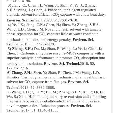
60, 4192-4198.
3)
3) Jiang, C.; Chen, H.; Wang, J.; Shen, Y.; Ye, J.;
Zhang,
S.H.*
; Wang, L.; Chen, J. Phase splitting agent regulated
biphasic solvent for efficient CO
capture with a low heat duty.
2
Environ. Sci. Technol.
2020, 54, 7601-7610.
4)
4) Ye, J.X.; Jiang, C.K.; Chen, H.; Shen, Y.;
Zhang, S.H.
*;
Wang, L.D.; Chen, J.M. Novel biphasic solvent with tunable
phase separation for CO
capture: Role of water content in
2
mechanism, kinetics, and energy penalty.
Environ. Sci.
Technol.
2019, 53, 4470-4479.
5)
5) Zhang, S.H.;
Du, M.; Shao, P.; Wang, L.; Ye, J.; Chen, J.;
Chen, J. Carbonic anhydrase enzyme-MOFs composite with a
superior catalytic performance to promote CO
absorption into
2
tertiary amine solution.
Environ. Sci. Technol.
2018, 52,
12708-12716.
6)
6) Zhang, S.H.
; Shen, Y.; Shao, P.; Chen, J.M.; Wang, L.D.
Kinetics, thermodynamics, and mechanism of a novel biphasic
solvent for CO
capture from flue gas.
Environ. Sci.
2
Technol.
2018, 52, 3660-3668.
7)
7) Wang, L.D.; Qi, T.Y.; Hu, M.;
Zhang, S.H.
*; Xu, P.; Qi, D.;
Wu, S.; Xiao, H. Inhibiting mercury re-emission and enhancing
magnesia recovery by cobalt-loaded carbon nanotubes in a
novel magnesia desulfurization process.
Environ. Sci.
Technol.
2017,
51, 11346-11353.