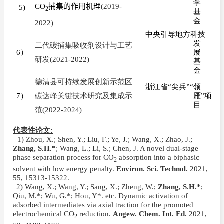
学
CO
捕集的作用机理
(2019-
5)
2
基
金
2022)
中央引导地方科技
发
二代碳捕集吸收剂设计与工艺
6
）
展
研发
(2021-2022)
基
金
德清县可持续发展创新示范区
浙江省“尖兵”“领
7
）
碳达峰关键技术研究及集成示
雁”项
目
范
(2022-2024)
代表性论文
:
1)
1) Zhou, X.; Shen, Y.; Liu, F.; Ye, J.; Wang, X.; Zhao, J.;
Zhang, S.H.*
; Wang, L.; Li, S.; Chen, J. A novel dual-stage
phase separation process for CO
absorption into a biphasic
2
solvent with low energy penalty.
Environ. Sci. Technol.
2021,
55, 15313-15322.
2)
2) Wang, X.; Wang, Y.; Sang, X.; Zheng, W.;
Zhang, S.H.*
;
Qiu, M.*; Wu, G.*; Hou, Y*. etc. Dynamic activation of
adsorbed intermediates via axial traction for the promoted
electrochemical CO
reduction.
Angew. Chem. Int. Ed.
2021,
2