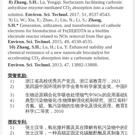
8)
8) Zhang, S.H.
; Lu, Yongqi. Surfactants facilitating carbonic
anhydrase enzyme-mediated CO
absorption into a carbonate
2
solution.
Environ. Sci. Technol.
2017,
51, 8537-8543.
9)
9) Li, W.; Xia, Y.; Zhao, J.; Liu, N.; Li, S.;
Zhang,
S.H.*
Generation, utilization, and transformation of cathode
electrons for bioreduction of Fe(III)EDTA in a biofilm
electrode reactor related to NOx removal from flue gas.
Environ. Sci. Technol.
2015,
49, 4530-4535.
10
10) Zhang, S.H.
; Lu, H.; Lu, Y. Enhanced stability and
chemical resistance of a new nanoscale biocatalyst for
accelerating CO
absorption into a carbonate solution.
2
Environ. Sci. Technol.
2013,
47, 13882-13888.
荣誉奖励
:
1
）
浙江省高校优秀共产党员。浙江省教育厅，
2021
2)
第四届中国环境科学学会青年科学家奖金奖。中国环境
3
）
生物还原耦合化学吸收处理烟气中
NOx
的应用基础研究
4
）
典型污染物催化
/
生物降解强化机制研究。浙江省科学技
5
）
含氮、硫、氯污染物的生物净化及强化原理。
教育部高
科学
)
二等奖，
2010
授权专利
:
1
）
张士汉等，氧化微杆菌及其在降解有机污染物中的应用
2)
张士汉等，一种高稳定固定化碳酸酐酶及其制备方法与