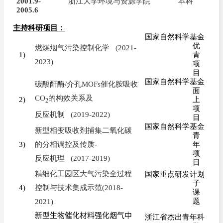
2001.9-
浙江大学环境与资源学院
本科
2005.6
主持科研项目：
国家自然科学基金
优
燃煤烟气污染控制化学
(2021-
1)
青
2023)
项
目
国家自然科学基金
碳酸酐酶
/
介孔
MOFs
催化胺吸收
面
CO
的构效关系及
2)
上
2
项
反应机制
(2019-2022)
目
国家自然科学基金
新型相变吸收剂捕集二氧化碳
青
3)
的分相调控及传质
-
年
项
反应机理
(2017-2019)
目
精细化工园区大气污染全过程
国家重点研发计划
子
4)
控制与技术集成示范
(2018-
课
题
2021)
新型生物催化材料强化烟气中
浙江省杰出青年科